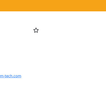

cm-tech.com