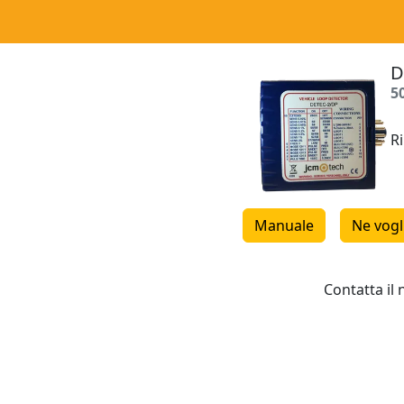
D
5
Ri
Manuale
Ne vogl
Contatta il 