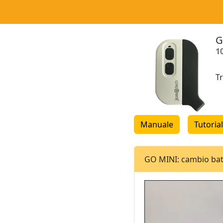
G
1
T
Manuale
Tutorial
GO MINI: cambio bat