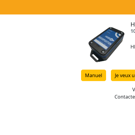
H
1
H
Manuel
Je veux 
V
Contacte