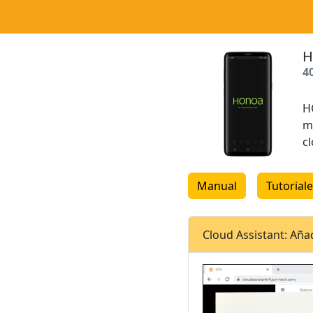
H
4
H
m
c
Manual
Tutorial
Cloud Assistant: Aña