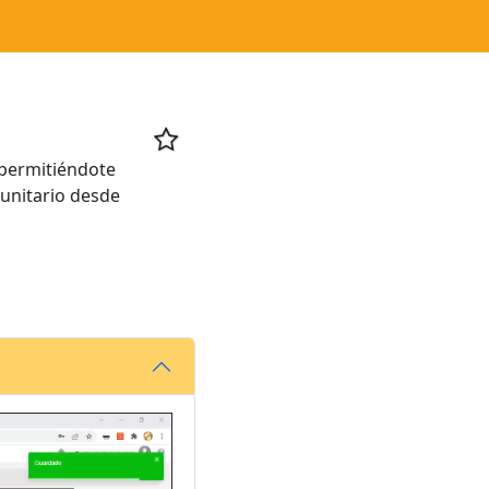

 permitiéndote
munitario desde